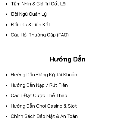
Tầm Nhìn & Giá Trị Cốt Lõi
Đội Ngũ Quản Lý
Đối Tác & Liên Kết
Câu Hỏi Thường Gặp (FAQ)
Hướng Dẫn
Hướng Dẫn Đăng Ký Tài Khoản
Hướng Dẫn Nạp / Rút Tiền
Cách Đặt Cược Thể Thao
Hướng Dẫn Chơi Casino & Slot
Chính Sách Bảo Mật & An Toàn