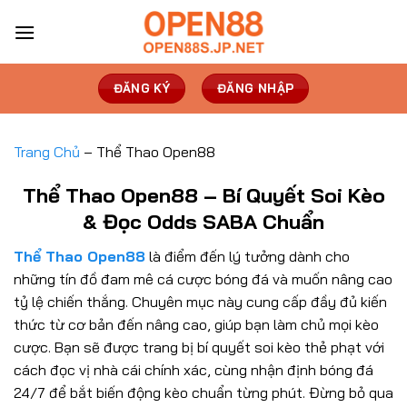
Bỏ
qua
nội
dung
ĐĂNG KÝ
ĐĂNG NHẬP
Trang Chủ
–
Thể Thao Open88
Thể Thao Open88 – Bí Quyết Soi Kèo
& Đọc Odds SABA Chuẩn
Thể Thao Open88
là điểm đến lý tưởng dành cho
những tín đồ đam mê cá cược bóng đá và muốn nâng cao
tỷ lệ chiến thắng. Chuyên mục này cung cấp đầy đủ kiến
thức từ cơ bản đến nâng cao, giúp bạn làm chủ mọi kèo
cược. Bạn sẽ được trang bị bí quyết soi kèo thẻ phạt với
cách đọc vị nhà cái chính xác, cùng nhận định bóng đá
24/7 để bắt biến động kèo chuẩn từng phút. Đừng bỏ qua