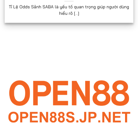
Tỉ Lệ Odds Sảnh SABA là yếu tố quan trọng giúp người dùng
hiểu rõ [...]