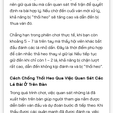
nên giữ quá lâu mà cần quan sát thế trận để quyết
định ra bài hợp lý. Nếu chờ đến cuối ván mới xử lý,
khả năng bị “thối heo” sẽ tăng cao và dẫn đến bị
thua ván đó.
Chẳng hạn trong phiên chơi thực tế, khi bạn còn
khoảng 5 – 7 lá trên tay mà thấy hội viên khác bắt
đầu đánh các lá nhỏ dần. Đây là thời điểm phù hợp
để cân nhắc thả heo thay vì giữ lại. Nếu tiếp tục
giữ đến khi chỉ còn 1 – 2 lá, khả năng bị chặn lượt
rất cao, dẫn đến không kịp đánh ra và bị “thối heo”.
Cách Chống Thối Heo Qua Việc Quan Sát Các
Lá Bài Ở Trên Bàn
Trong quá trình chơi, việc quan sát những lá đã
xuất hiện trên bàn giúp người tham gia nắm được
diễn biến ván đấu và dự đoán bước đi tiếp theo. Khi
thấy được các quân mạnh đã được đánh ra, việc