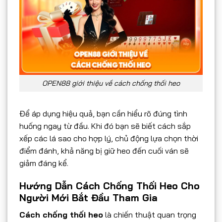
OPEN88 giới thiệu về cách chống thối heo
Để áp dụng hiệu quả, bạn cần hiểu rõ đúng tình
huống ngay từ đầu. Khi đó bạn sẽ biết cách sắp
xếp các lá sao cho hợp lý, chủ động lựa chọn thời
điểm đánh, khả năng bị giữ heo đến cuối ván sẽ
giảm đáng kể.
Hướng Dẫn Cách Chống Thối Heo Cho
Người Mới Bắt Đầu Tham Gia
Cách chống thối heo
là chiến thuật quan trọng