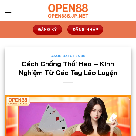
Bỏ
qua
nội
dung
ĐĂNG KÝ
ĐĂNG NHẬP
GAME BÀI OPEN88
Cách Chống Thối Heo – Kinh
Nghiệm Từ Các Tay Lão Luyện