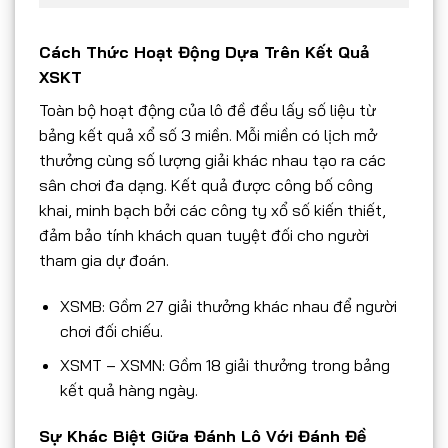
Cách Thức Hoạt Động Dựa Trên Kết Quả
XSKT
Toàn bộ hoạt động của lô đề đều lấy số liệu từ
bảng kết quả xổ số 3 miền. Mỗi miền có lịch mở
thưởng cùng số lượng giải khác nhau tạo ra các
sân chơi đa dạng. Kết quả được công bố công
khai, minh bạch bởi các công ty xổ số kiến thiết,
đảm bảo tính khách quan tuyệt đối cho người
tham gia dự đoán.
XSMB: Gồm 27 giải thưởng khác nhau để người
chơi đối chiếu.
XSMT – XSMN: Gồm 18 giải thưởng trong bảng
kết quả hàng ngày.
Sự Khác Biệt Giữa Đánh Lô Với Đánh Đề