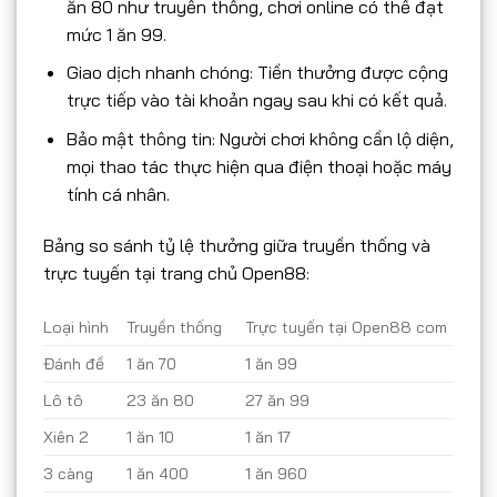
ăn 80 như truyền thống, chơi online có thể đạt
mức 1 ăn 99.
Giao dịch nhanh chóng: Tiền thưởng được cộng
trực tiếp vào tài khoản ngay sau khi có kết quả.
Bảo mật thông tin: Người chơi không cần lộ diện,
mọi thao tác thực hiện qua điện thoại hoặc máy
tính cá nhân.
Bảng so sánh tỷ lệ thưởng giữa truyền thống và
trực tuyến tại trang chủ Open88:
Loại hình
Truyền thống
Trực tuyến tại Open88 com
Đánh đề
1 ăn 70
1 ăn 99
Lô tô
23 ăn 80
27 ăn 99
Xiên 2
1 ăn 10
1 ăn 17
3 càng
1 ăn 400
1 ăn 960