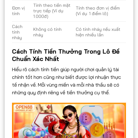
Tính theo tiền mặt
Đơn vị
Tính theo đơn vị điểm
trực tiếp (Ví dụ:
tính
(Ví dụ: 1 điểm lô)
1.000đ)
Cách
Không có tính
Có tính nháy nếu xuất
tính
nháy
hiện nhiều lần
nháy
Cách Tính Tiền Thưởng Trong Lô Đề
Chuẩn Xác Nhất
Hiểu rõ cách tính tiền giúp người chơi quản lý tài
chính tốt hơn cũng như biết được lợi nhuận thực
tế nhận về. Mỗi vùng miền và mỗi nhà thầu sẽ có
những quy định riêng về tiền thưởng cụ thể.