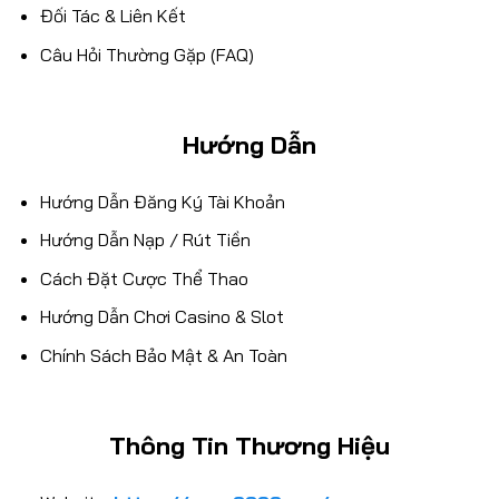
Đối Tác & Liên Kết
Câu Hỏi Thường Gặp (FAQ)
Hướng Dẫn
Hướng Dẫn Đăng Ký Tài Khoản
Hướng Dẫn Nạp / Rút Tiền
Cách Đặt Cược Thể Thao
Hướng Dẫn Chơi Casino & Slot
Chính Sách Bảo Mật & An Toàn
Thông Tin Thương Hiệu