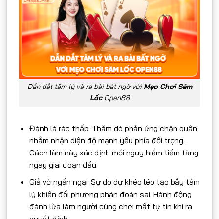
Dẫn dắt tâm lý và ra bài bất ngờ với
Mẹo Chơi Sâm
Lốc
Open88
Đánh lá rác thấp: Thăm dò phản ứng chặn quân
nhằm nhận diện độ mạnh yếu phía đối trọng.
Cách làm này xác định mối nguy hiểm tiềm tàng
ngay giai đoạn đầu.
Giả vờ ngần ngại: Sự do dự khéo léo tạo bẫy tâm
lý khiến đối phương phán đoán sai. Hành động
đánh lừa làm người cùng chơi mất tự tin khi ra
quyết định.