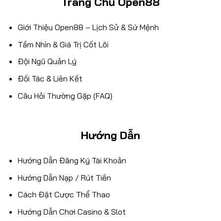
Trang Chủ Open88
Giới Thiệu Open88 – Lịch Sử & Sứ Mệnh
Tầm Nhìn & Giá Trị Cốt Lõi
Đội Ngũ Quản Lý
Đối Tác & Liên Kết
Câu Hỏi Thường Gặp (FAQ)
Hướng Dẫn
Hướng Dẫn Đăng Ký Tài Khoản
Hướng Dẫn Nạp / Rút Tiền
Cách Đặt Cược Thể Thao
Hướng Dẫn Chơi Casino & Slot