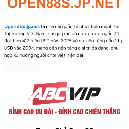
Open88s.jp.net
là nhà cái quốc tế phát triển mạnh tại
thị trường Việt Nam, nơi quy mô cá cược trực tuyến đã
đạt hơn 412 triệu USD năm 2025 và dự kiến tăng gần 1 tỷ
USD vào 2034, mang đến nền tảng giải trí đa dạng, phù
hợp xu hướng người chơi Việt hiện đại