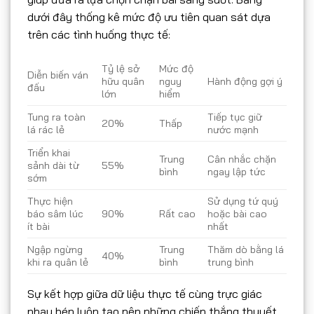
dưới đây thống kê mức độ ưu tiên quan sát dựa
trên các tình huống thực tế:
Tỷ lệ sở
Mức độ
Diễn biến ván
hữu quân
nguy
Hành động gợi ý
đấu
lớn
hiểm
Tung ra toàn
Tiếp tục giữ
20%
Thấp
lá rác lẻ
nước mạnh
Triển khai
Trung
Cân nhắc chặn
sảnh dài từ
55%
bình
ngay lập tức
sớm
Thực hiện
Sử dụng tứ quý
báo sâm lúc
90%
Rất cao
hoặc bài cao
ít bài
nhất
Ngập ngừng
Trung
Thăm dò bằng lá
40%
khi ra quân lẻ
bình
trung bình
Sự kết hợp giữa dữ liệu thực tế cùng trực giác
nhạy bén luôn tạo nên những chiến thắng thuyết