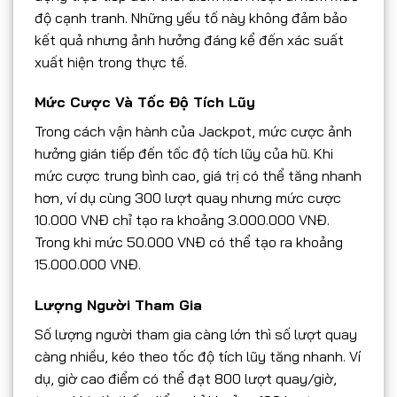
độ cạnh tranh. Những yếu tố này không đảm bảo
kết quả nhưng ảnh hưởng đáng kể đến xác suất
xuất hiện trong thực tế.
Mức Cược Và Tốc Độ Tích Lũy
Trong cách vận hành của Jackpot, mức cược ảnh
hưởng gián tiếp đến tốc độ tích lũy của hũ. Khi
mức cược trung bình cao, giá trị có thể tăng nhanh
hơn, ví dụ cùng 300 lượt quay nhưng mức cược
10.000 VNĐ chỉ tạo ra khoảng 3.000.000 VNĐ.
Trong khi mức 50.000 VNĐ có thể tạo ra khoảng
15.000.000 VNĐ.
Lượng Người Tham Gia
Số lượng người tham gia càng lớn thì số lượt quay
càng nhiều, kéo theo tốc độ tích lũy tăng nhanh. Ví
dụ, giờ cao điểm có thể đạt 800 lượt quay/giờ,