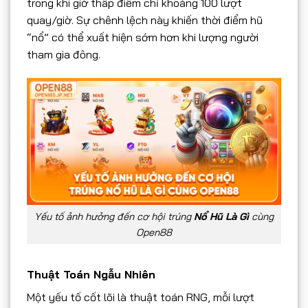
trong khi giờ thấp điểm chỉ khoảng 100 lượt
quay/giờ. Sự chênh lệch này khiến thời điểm hũ
“nổ” có thể xuất hiện sớm hơn khi lượng người
tham gia đông.
Yếu tố ảnh hưởng đến cơ hội trúng
Nổ Hũ Là Gì
cùng
Open88
Thuật Toán Ngẫu Nhiên
Một yếu tố cốt lõi là thuật toán RNG, mỗi lượt