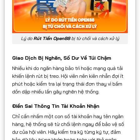
Lý do
Rút Tiền Open88
bị từ chối và cách xử lý
Giao Dịch Bị Nghẽn, Số Dư Về Túi Chậm
Nhiều khi do ngân hàng bảo trì hoặc mạng quá tải
khiến lệnh rút bị treo. Hội viên nên kiên nhẫn đợi ít
phút hoặc kiểm tra lại trạng thái đơn thay vì bấm
dồn dập nhiều lần gây nghẽn hệ thống.
Điền Sai Thông Tin Tài Khoản Nhận
Chỉ cần nhầm một con số tài khoản hay tên ngân
hàng, hệ thống sẽ từ chối lệnh ngay để bảo vệ số
dư của hội viên. Hãy kiểm tra kỹ từng ký tự, đảm
bảo dữ liệu trùng khớp hoàn toàn với thẻ ngân