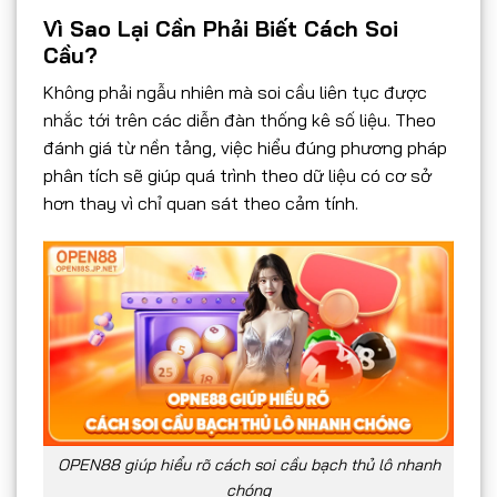
Vì Sao Lại Cần Phải Biết Cách Soi
Cầu?
Không phải ngẫu nhiên mà soi cầu
liên tục được
nhắc tới trên các diễn đàn thống kê số liệu. Theo
đánh giá từ nền tảng, việc hiểu đúng phương pháp
phân tích sẽ giúp quá trình theo dữ liệu có cơ sở
hơn thay vì chỉ quan sát theo cảm tính.
OPEN88 giúp hiểu rõ cách soi cầu bạch thủ lô nhanh
chóng