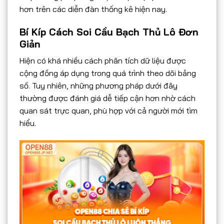
hơn trên các diễn đàn thống kê hiện nay.
Bí Kíp Cách Soi Cầu Bạch Thủ Lô Đơn
Giản
Hiện có khá nhiều cách phân tích dữ liệu được
cộng đồng áp dụng trong quá trình theo dõi bảng
số. Tuy nhiên, những phương pháp dưới đây
thường được đánh giá dễ tiếp cận hơn nhờ cách
quan sát trực quan, phù hợp với cả người mới tìm
hiểu.