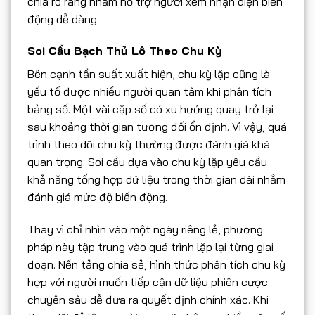
chia rõ ràng nhằm hỗ trợ người xem nhận diện biến
động dễ dàng.
Soi Cầu Bạch Thủ Lô Theo Chu Kỳ
Bên cạnh tần suất xuất hiện, chu kỳ lặp cũng là
yếu tố được nhiều người quan tâm khi phân tích
bảng số. Một vài cặp số có xu hướng quay trở lại
sau khoảng thời gian tương đối ổn định. Vì vậy, quá
trình theo dõi chu kỳ thường được đánh giá khá
quan trọng. Soi cầu dựa vào chu kỳ lặp yêu cầu
khả năng tổng hợp dữ liệu trong thời gian dài nhằm
đánh giá mức độ biến động.
Thay vì chỉ nhìn vào một ngày riêng lẻ, phương
pháp này tập trung vào quá trình lặp lại từng giai
đoạn. Nền tảng chia sẻ, hình thức phân tích chu kỳ
hợp với người muốn tiếp cận dữ liệu phiên cược
chuyên sâu dễ đưa ra quyết định chính xác. Khi