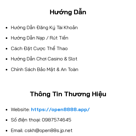
Hướng Dẫn
Hướng Dẫn Đăng Ký Tài Khoản
Hướng Dẫn Nạp / Rút Tiền
Cách Đặt Cược Thể Thao
Hướng Dẫn Chơi Casino & Slot
Chính Sách Bảo Mật & An Toàn
Thông Tin Thương Hiệu
Website:
https://open8888.app/
Số điện thoại: 0987574645
Email:
cskh@open88s.jp.net