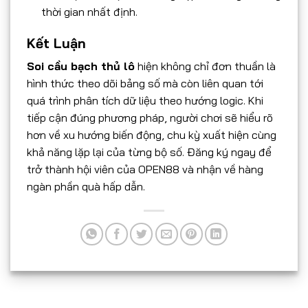
thời gian nhất định.
Kết Luận
Soi cầu bạch thủ lô
hiện không chỉ đơn thuần là
hình thức theo dõi bảng số mà còn liên quan tới
quá trình phân tích dữ liệu theo hướng logic. Khi
tiếp cận đúng phương pháp, người chơi sẽ hiểu rõ
hơn về xu hướng biến động, chu kỳ xuất hiện cùng
khả năng lặp lại của từng bộ số. Đăng ký ngay để
trở thành hội viên của OPEN88 và nhận về hàng
ngàn phần quà hấp dẫn.