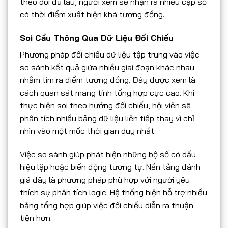
theo dõi đủ lâu, người xem sẽ nhận ra nhiều cặp số
có thời điểm xuất hiện khá tương đồng.
Soi Cầu Thông Qua Dữ Liệu Đối Chiếu
Phương pháp đối chiếu dữ liệu tập trung vào việc
so sánh kết quả giữa nhiều giai đoạn khác nhau
nhằm tìm ra điểm tương đồng. Đây được xem là
cách quan sát mang tính tổng hợp cực cao. Khi
thực hiện soi theo hướng đối chiếu, hội viên sẽ
phân tích nhiều bảng dữ liệu liên tiếp thay vì chỉ
nhìn vào một mốc thời gian duy nhất.
Việc so sánh giúp phát hiện những bộ số có dấu
hiệu lặp hoặc biến động tương tự. Nền tảng đánh
giá đây là phương pháp phù hợp với người yêu
thích sự phân tích logic. Hệ thống hiện hỗ trợ nhiều
bảng tổng hợp giúp việc đối chiếu diễn ra thuận
tiện hơn.