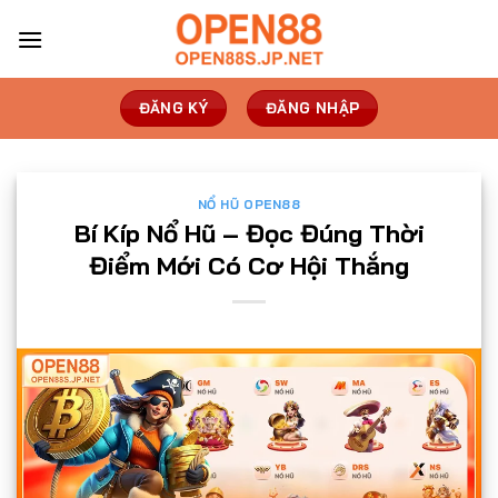
Bỏ
qua
nội
dung
ĐĂNG KÝ
ĐĂNG NHẬP
NỔ HŨ OPEN88
Bí Kíp Nổ Hũ – Đọc Đúng Thời
Điểm Mới Có Cơ Hội Thắng