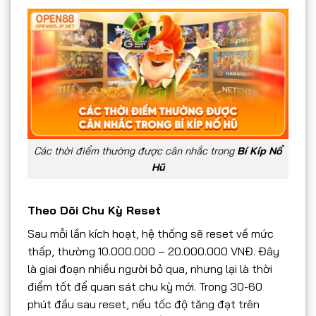
Các thời điểm thường được cân nhắc trong
Bí Kíp Nổ
Hũ
Theo Dõi Chu Kỳ Reset
Sau mỗi lần kích hoạt, hệ thống sẽ reset về mức
thấp, thường 10.000.000 – 20.000.000 VNĐ. Đây
là giai đoạn nhiều người bỏ qua, nhưng lại là thời
điểm tốt để quan sát chu kỳ mới. Trong 30-60
phút đầu sau reset, nếu tốc độ tăng đạt trên