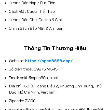
Hướng Dẫn Nạp / Rút Tiền
Cách Đặt Cược Thể Thao
Hướng Dẫn Chơi Casino & Slot
Chính Sách Bảo Mật & An Toàn
Thông Tin Thương Hiệu
Website:
https://open8888.app/
Số điện thoại: 0987574645
Email:
cskh@open88s.jp.net
Địa chỉ: 166 Đ. Hoàng Diệu 2, Phường Linh Trung, Thủ
Đức, Hồ Chí Minh, Vietnam
Zipcode: 71300
Hashtag: #link_open88, #link_vao_open88, #open88,