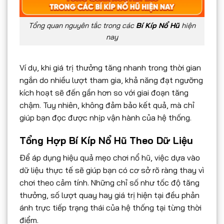
Tổng quan nguyên tắc trong các
Bí Kíp Nổ Hũ
hiện
nay
Ví dụ, khi giá trị thưởng tăng nhanh trong thời gian
ngắn do nhiều lượt tham gia, khả năng đạt ngưỡng
kích hoạt sẽ đến gần hơn so với giai đoạn tăng
chậm. Tuy nhiên, không đảm bảo kết quả, mà chỉ
giúp bạn đọc được nhịp vận hành của hệ thống.
Tổng Hợp Bí Kíp Nổ Hũ Theo Dữ Liệu
Để áp dụng hiệu quả mẹo chơi nổ hũ, việc dựa vào
dữ liệu thực tế sẽ giúp bạn có cơ sở rõ ràng thay vì
chơi theo cảm tính. Những chỉ số như tốc độ tăng
thưởng, số lượt quay hay giá trị hiện tại đều phản
ánh trực tiếp trạng thái của hệ thống tại từng thời
điểm.