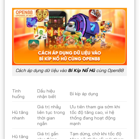
Cách áp dụng dữ liệu vào
Bí Kíp Nổ Hũ
cùng Open88
Tình
Dấu hiệu
Bí kíp áp dụng
huống
nhận biết
Giá trị nhảy
Ưu tiên tham gia sớm khi
Hũ tăng
liên tục trong
tốc độ tăng cao, vì hệ
nhanh
thời gian
thống đang hoạt động
ngắn
mạnh
Giá trị gần
Tạm dừng, chờ khi tốc độ
Hũ tăng