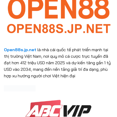
Open88s.jp.net
là nhà cái quốc tế phát triển mạnh tại
thị trường Việt Nam, nơi quy mô cá cược trực tuyến đã
đạt hơn 412 triệu USD năm 2025 và dự kiến tăng gần 1 tỷ
USD vào 2034, mang đến nền tảng giải trí đa dạng, phù
hợp xu hướng người chơi Việt hiện đại