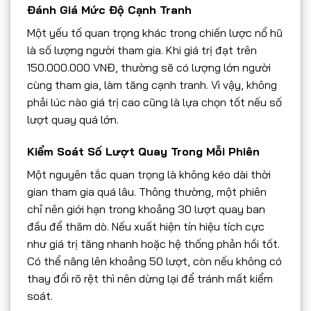
Đánh Giá Mức Độ Cạnh Tranh
Một yếu tố quan trọng khác trong chiến lược
nổ hũ
là số lượng người tham gia. Khi giá trị đạt trên
150.000.000 VNĐ, thường sẽ có lượng lớn người
cùng tham gia, làm tăng cạnh tranh. Vì vậy, không
phải lúc nào giá trị cao cũng là lựa chọn tốt nếu số
lượt quay quá lớn.
Kiểm Soát Số Lượt Quay Trong Mỗi Phiên
Một nguyên tắc quan trọng là không kéo dài thời
gian tham gia quá lâu. Thông thường, một phiên
chỉ nên giới hạn trong khoảng 30 lượt quay ban
đầu để thăm dò. Nếu xuất hiện tín hiệu tích cực
như giá trị tăng nhanh hoặc hệ thống phản hồi tốt.
Có thể nâng lên khoảng 50 lượt, còn nếu không có
thay đổi rõ rệt thì nên dừng lại để tránh mất kiểm
soát.