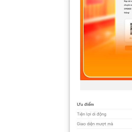
Ưu điểm
Tiện lợi di động
Giao diện mượt mà