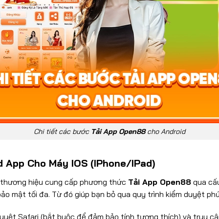
Chi tiết các bước
Tải App Open88
cho Android
 App Cho Máy IOS (IPhone/IPad)
, thương hiệu cung cấp phương thức
Tải App Open88
qua cấu
bảo mật tối đa. Từ đó giúp bạn bỏ qua quy trình kiểm duyệt ph
duyệt Safari (bắt buộc để đảm bảo tính tương thích) và truy c