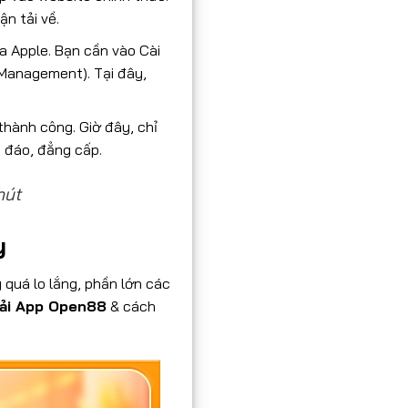
n tải về.
a Apple. Bạn cần vào Cài
 Management). Tại đây,
thành công. Giờ đây, chỉ
c đáo, đẳng cấp.
hút
y
g quá lo lắng, phần lớn các
ải App Open88
& cách