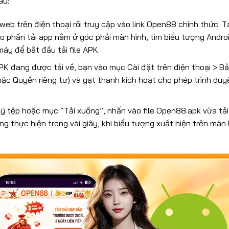
au:
web trên điện thoại rồi truy cập vào link Open88 chính thức. T
o phần tải app nằm ở góc phải màn hình, tìm biểu tượng Andro
áy để bắt đầu tải file APK.
 APK đang được tải về, bạn vào mục Cài đặt trên điện thoại > 
ặc Quyền riêng tư) và gạt thanh kích hoạt cho phép trình duy
lý tệp hoặc mục “Tải xuống”, nhấn vào file Open88.apk vừa tải 
ng thực hiện trong vài giây, khi biểu tượng xuất hiện trên màn