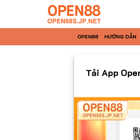
Bỏ
qua
nội
dung
OPEN88
HƯỚNG DẪN
Tải App Ope