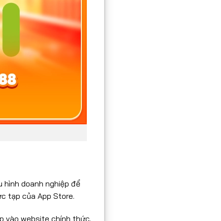
 hình doanh nghiệp để
ức tạp của App Store.
ập vào website chính thức.